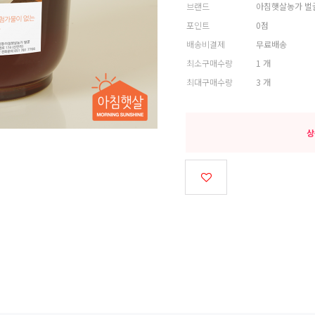
브랜드
아침햇살농가 벌
포인트
0점
배송비결제
무료배송
최소구매수량
1 개
최대구매수량
3 개
상