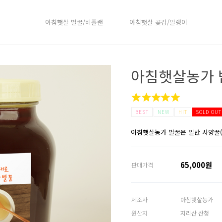
아침햇살 벌꿀/비폴랜
아침햇살 곶감/말랭이
아침햇살농가 밤
BEST
NEW
HIT
SOLD OUT
아침햇살농가 벌꿀은 일반 사양꿀(설
65,000원
판매가격
제조사
아침햇살농가
원산지
지리산 산청