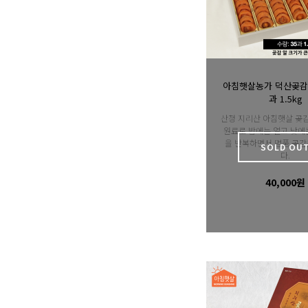
아침햇살농가 덕산곶감 
과 1.5kg
산청 지리산 아침햇살 곶
원료로 밤에는 얼고 낮에
을 반복하면서 명품 곶감
SOLD OU
다.
40,000원