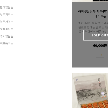
판매많은순
아침햇살농가 덕산곶감 
낮은가격순
과 1.8kg
높은가격순
산청 지리산 아침햇살 곶
원료로 밤에는 얼고 낮에
평점높은순
을 반복하면서 명품 곶감
SOLD OU
다.
후기많은순
최근등록순
60,000원
HIT