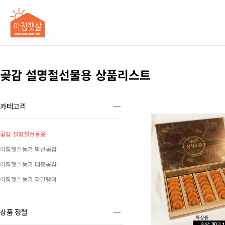
곶감 설명절선물용 상품리스트
카테고리
곶감 설명절선물용
아침햇살농가 덕산곶감
아침햇살농가 대봉곶감
아침햇살농가 감말랭이
상품 정렬