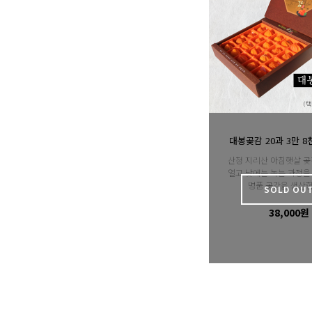
대봉곶감 20과 3만 8천
산청 지리산 아침햇살 곶
얼고 낮에는 녹는 과정을
명품 곶감을 생산합
SOLD OU
38,000원