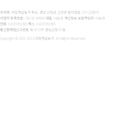
회사명.
아침햇살농가
주소.
경남 산청군 신안면 문익점로 174 (신안리)
사업자 등록번호.
250-92-00686
대표.
이승규
개인정보 보호책임자.
이승규
전화.
01029391365
팩스.
01029391365
통신판매업신고번호
제 2019구-경남산청-67호
Copyright © 2001-2013 아침햇살농가. All Rights Reserved.