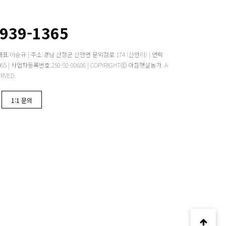
2939-1365
대표:이승규 | 주소:경남 산청군 신안면 문익점로 174 (신안리) | 연락
 -1365 | 사업자등록번호 250-92-00686 | COPYRIGHTⓒ 아침햇살농가. A
ERVED.
1:1 문의