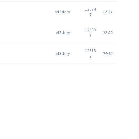
12974
art3story
12-31
7
12999
art3story
02-02
9
12618
art3story
04-10
7