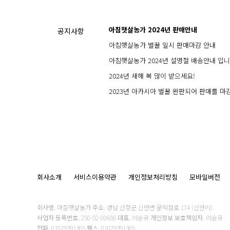
아침햇살농가 2024년 판매안내
공지사항
아침햇살농가 벌꿀 일시 판매마감 안내
아침햇살농가 2024년 설명절 배송안내 입니
2024년 새해 복 많이 받으세요!
2023년 아카시아 벌꿀 완판되어 판매를 마
회사소개
서비스이용약관
개인정보처리방침
모바일버전
회사명.
아침햇살농가
주소.
경남 산청군 신안면 문익점로 174 (신안리)
사업자 등록번호.
250-92-00686
대표.
이승규
개인정보 보호책임자.
이승규
전화.
01029391365
팩스.
01029391365