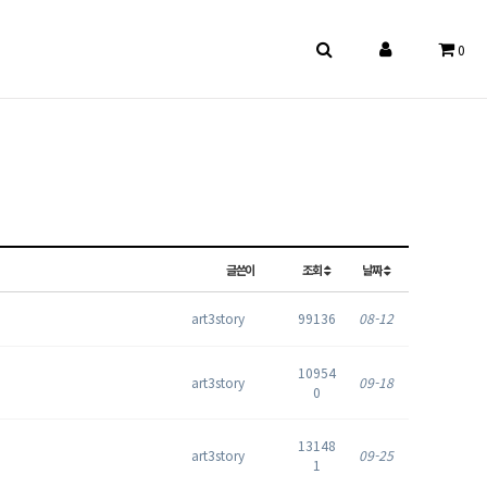
0
글쓴이
조회
날짜
art3story
99136
08-12
10954
art3story
09-18
0
13148
art3story
09-25
1