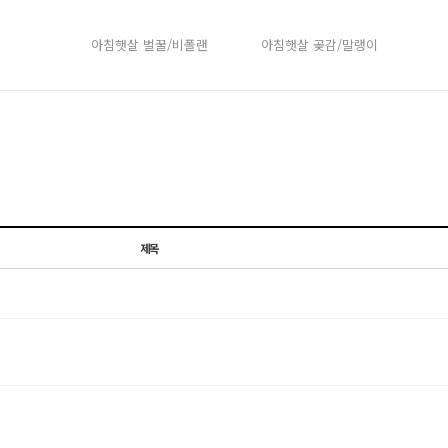
아침햇살 벌꿀/비폴랜
아침햇살 곶감/말랭이
제목