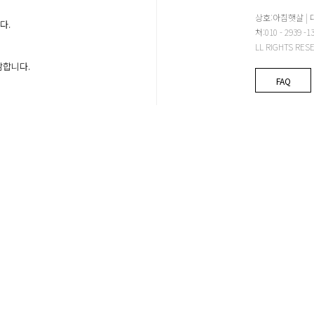
상호:아침햇살 | 
다.
처:010 - 2939
LL RIGHTS RES
감합니다.
FAQ