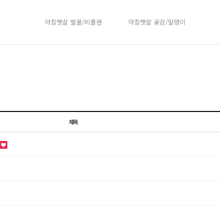
아침햇살 벌꿀/비폴랜
아침햇살 곶감/말랭이
제목