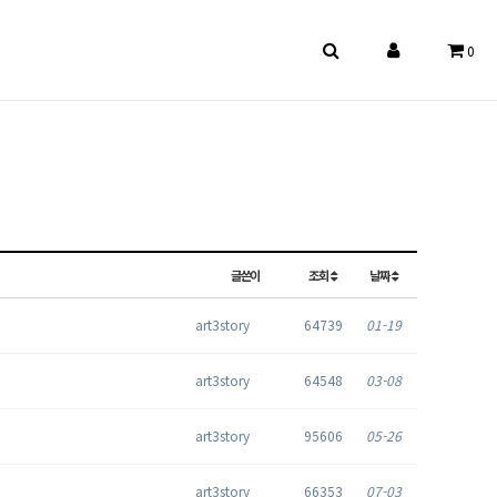
0
글쓴이
조회
날짜
art3story
64739
01-19
art3story
64548
03-08
art3story
95606
05-26
art3story
66353
07-03