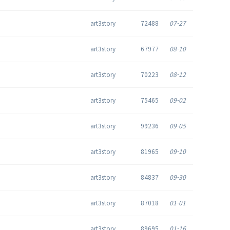
art3story
72488
07-27
art3story
67977
08-10
art3story
70223
08-12
art3story
75465
09-02
art3story
99236
09-05
art3story
81965
09-10
art3story
84837
09-30
art3story
87018
01-01
art3story
89695
01-16