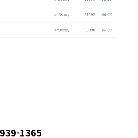
art3story
91192
06-03
art3story
93398
08-03
2939-1365