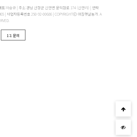
대표:이승규 | 주소:경남 산청군 신안면 문익점로 174 (신안리) | 연락
 -1365 | 사업자등록번호 250-92-00686 | COPYRIGHTⓒ 아침햇살농가. A
ERVED.
1:1 문의