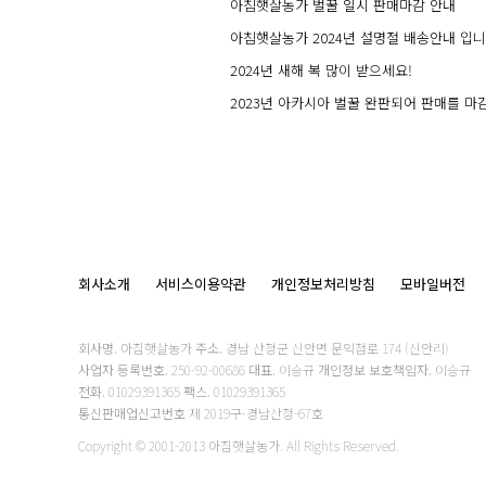
아침햇살농가 벌꿀 일시 판매마감 안내
아침햇살농가 2024년 설명절 배송안내 입니
2024년 새해 복 많이 받으세요!
2023년 아카시아 벌꿀 완판되어 판매를 마
회사소개
서비스이용약관
개인정보처리방침
모바일버전
회사명.
아침햇살농가
주소.
경남 산청군 신안면 문익점로 174 (신안리)
사업자 등록번호.
250-92-00686
대표.
이승규
개인정보 보호책임자.
이승규
전화.
01029391365
팩스.
01029391365
통신판매업신고번호
제 2019구-경남산청-67호
Copyright © 2001-2013 아침햇살농가. All Rights Reserved.